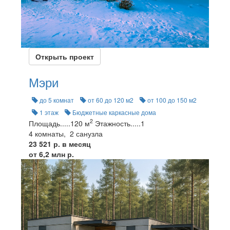
Открыть проект
Мэри
до 5 комнат
от 60 до 120 м2
от 100 до 150 м2
1 этаж
Бюджетные каркасные дома
2
Площадь
.....
120 м
Этажность
.....
1
4 комнаты, 2 санузла
23 521 р. в месяц
от 6,2 млн р.