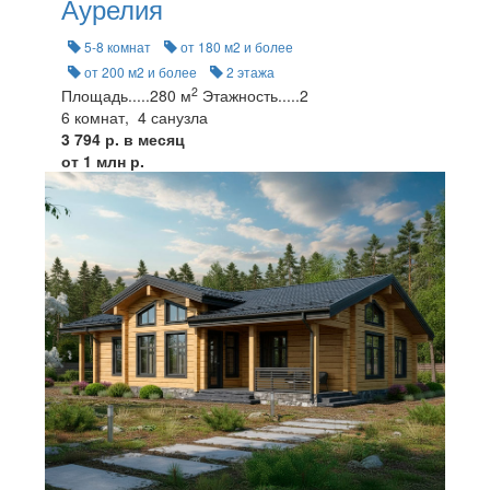
Аурелия
5-8 комнат
от 180 м2 и более
от 200 м2 и более
2 этажа
2
Площадь
.....
280 м
Этажность
.....
2
6 комнат, 4 санузла
3 794 р. в месяц
от 1 млн р.