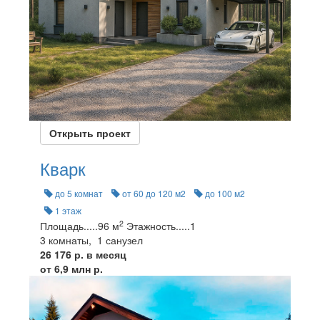
Открыть проект
Кварк
до 5 комнат
от 60 до 120 м2
до 100 м2
1 этаж
2
Площадь
.....
96 м
Этажность
.....
1
3 комнаты, 1 санузел
26 176 р. в месяц
от 6,9 млн р.