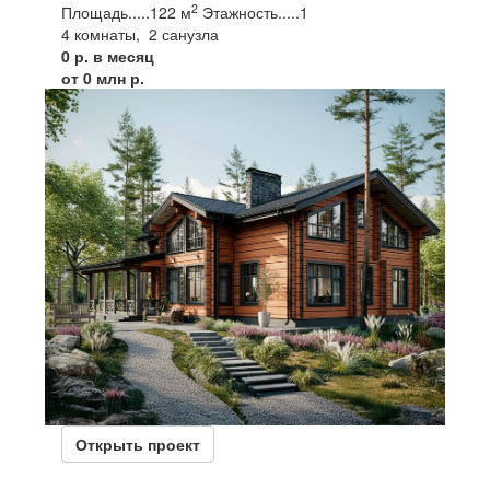
2
Площадь
.....
122 м
Этажность
.....
1
4 комнаты, 2 санузла
0 р. в месяц
от 0 млн р.
Открыть проект