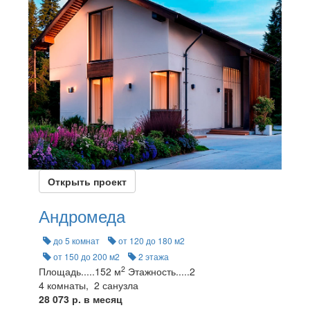
Открыть проект
Андромеда
до 5 комнат
от 120 до 180 м2
от 150 до 200 м2
2 этажа
2
Площадь
.....
152 м
Этажность
.....
2
4 комнаты, 2 санузла
28 073 р. в месяц