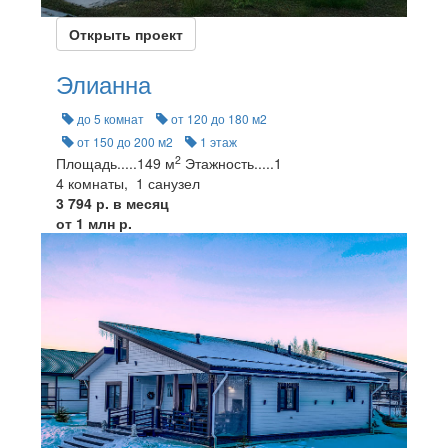
Открыть проект
Элианна
до 5 комнат
от 120 до 180 м2
от 150 до 200 м2
1 этаж
2
Площадь
.....
149 м
Этажность
.....
1
4 комнаты, 1 санузел
3 794 р. в месяц
от 1 млн р.