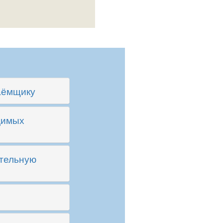
заёмщику
димых
ительную