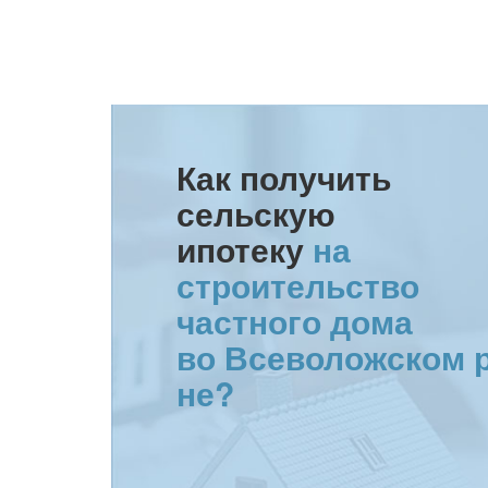
Как получить
сельскую
ипотеку
на
строительство
частного дома
во Всеволожском р
не?