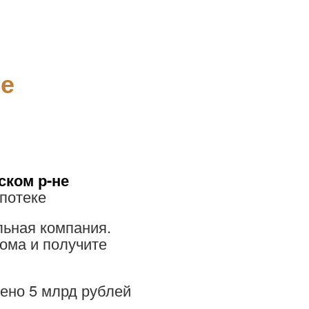
не
ском р-не
ипотеке
льная компания.
дома и получите
ено 5 млрд рублей