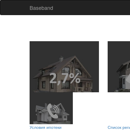
Baseband
Условия ипотеки
Список рег