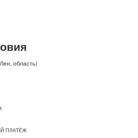
ловия
Лен. область)
И
Й ПЛАТЁЖ