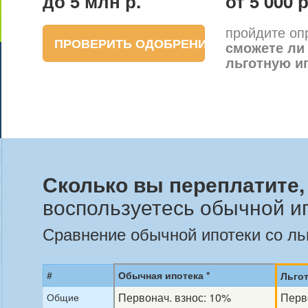
до 5 млн
р.
от 5 000 р
пройдите опр
ПРОВЕРИТЬ ОДОБРЕНИЕ
сможете ли
льготную и
Сколько вы переплатите
воспользуетесь обычной и
Сравнение обычной ипотеки со ль
#
Обычная ипотека *
Льгот
Первонач. взнос: 10%
Перв
Общие