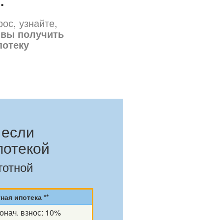
.
ос, узнайте,
 вы получить
потеку
,
если
потекой
готной
ная ипотека **
онач. взнос: 10%